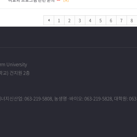
1
2
3
4
5
6
7
8
m University
교) 건지원 2층
너지신산업: 063-219-5808, 농생명·바이오: 063-219-5828, 대학원: 063-